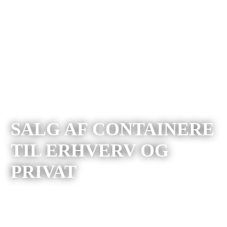
SALG AF CONTAINERE
TIL ERHVERV OG
PRIVAT