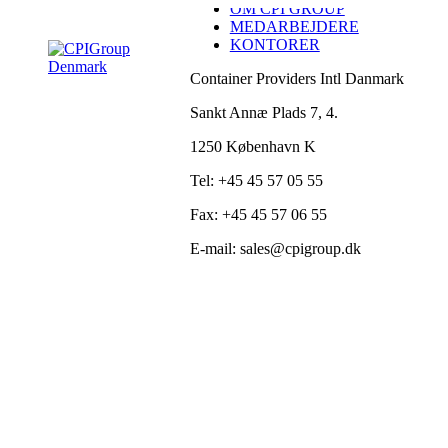
OM CPI GROUP
Skip
MEDARBEJDERE
to
KONTORER
content
Container Providers Intl Danmark
Sankt Annæ Plads 7, 4.
1250 København K
Tel: +45 45 57 05 55
Fax: +45 45 57 06 55
E-mail: sales@cpigroup.dk