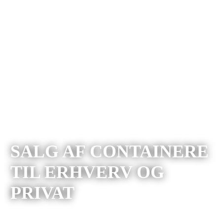
SALG AF CONTAINERE
TIL ERHVERV OG
PRIVAT