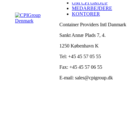
OM CPI GROUP
Skip
MEDARBEJDERE
to
KONTORER
content
Container Providers Intl Danmark
Sankt Annæ Plads 7, 4.
1250 København K
Tel: +45 45 57 05 55
Fax: +45 45 57 06 55
E-mail: sales@cpigroup.dk