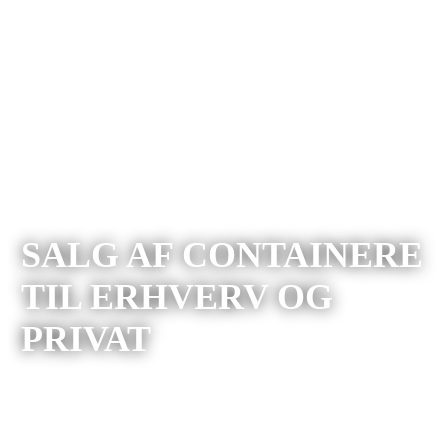
SALG AF CONTAINERE
TIL ERHVERV OG
PRIVAT