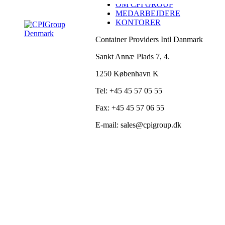
OM CPI GROUP
Skip
MEDARBEJDERE
to
KONTORER
content
Container Providers Intl Danmark
Sankt Annæ Plads 7, 4.
1250 København K
Tel: +45 45 57 05 55
Fax: +45 45 57 06 55
E-mail: sales@cpigroup.dk