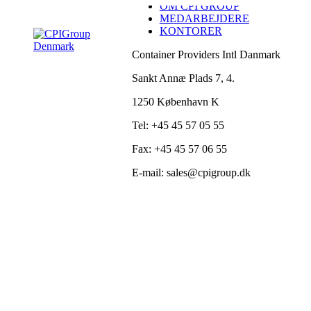
OM CPI GROUP
Skip
MEDARBEJDERE
to
KONTORER
content
Container Providers Intl Danmark
Sankt Annæ Plads 7, 4.
1250 København K
Tel: +45 45 57 05 55
Fax: +45 45 57 06 55
E-mail: sales@cpigroup.dk