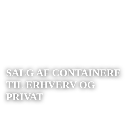
SALG AF CONTAINERE
TIL ERHVERV OG
PRIVAT